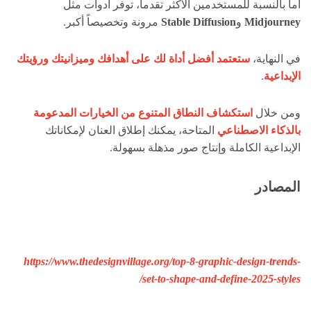
أما بالنسبة للمستخدمين الأكثر تقدماً، توفر أدوات مثل
Midjourney
و
Stable Diffusion
مرونة وتخصيصاً أكبر.
في النهاية،
ستعتمد أفضل أداة لك على أهدافك وميزانيتك ورؤيتك
الإبداعية
.
ومن خلال
استكشاف النطاق المتنوع من الخيارات المدعومة
بالذكاء الاصطناعي
المتاحة، يمكنك إطلاق العنان لإمكاناتك
الإبداعية الكاملة وإنتاج صور مذهلة بسهولة.
المصادر
https://www.thedesignvillage.org/top-8-graphic-design-trends-
set-to-shape-and-define-2025-styles/