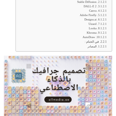
Stable Diffusion
DALL-E 2
Canva
Adobe Firefly
Designs.ai
Uizard
Looka
Khroma
AutoDraw
في الختام :
المصادر