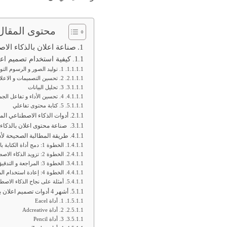
محتوى المقال
صناعة اعلان بالذكاء الا
كيفية استخدام تصميم اعل
1. توليد الصور و الرسوم التوضيحية
2. تحسين التصميمات و الاعلانات الناجحة
3. تحليل البيانات
4. تحسين الأداء و تفاعل الجمهور
5. كتابة محتوى تفاعلي
أدوات الذكاء الاصطناعي الم
صناعة محتوى اعلان بالذكا
طريقة المطالبة الصحيحة لأد
الخطوة 1: دمج أداة الكتابة بالذكاء الاصطناعي
الخطوة 2: تزويد الذكاء الاصطناعي بمعلومات موجزة عن المحتوى الذي تريده
الخطوة 3: المراجعة و التدقيق
الخطوة 4: إعادة استخدام المحتوى
أمثلة على نجاح الذكاء الاصط
أشهر 4 أدوات تصميم اعلان بالذكاء الاصطناعي إعلانات إبداعية- GOOGLE وMETA ADS
1. أداة Eacel
2. أداة Adcreative
3. أداة Pencil