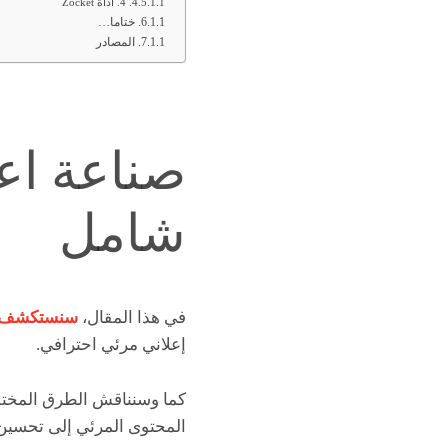
4. أداة Zocket
ختاما…
المصادر
صناعة اعل
شامل
في هذا المقال،
سنستكشف كي
إعلاني مرئي احترافي.
كما وسنناقش الطرق المختلف
المحتوى المرئي إلى تحسين ا