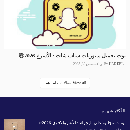
بوت تحميل ستوريات سناب شات : الأسرع 2026🤯
HADEEL
By
أغسطس 30, 2025
View all مقالات عامة
الأكثر
شهرة
بوتات مجانية على تليجرام : الأهم والأقوى 2026✨️