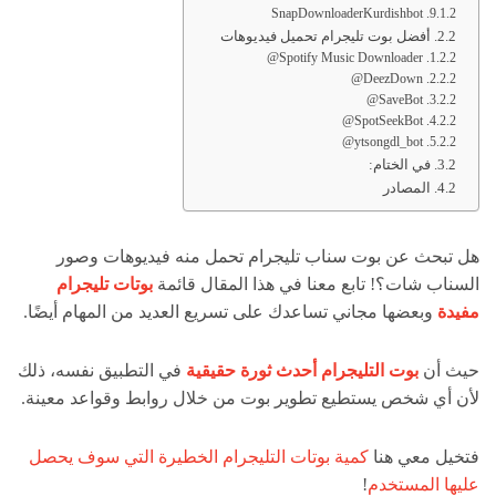
SnapDownloaderKurdishbot
أفضل بوت تليجرام تحميل فيديوهات
Spotify Music Downloader@
DeezDown@
SaveBot@
SpotSeekBot@
ytsongdl_bot@
في الختام:
المصادر
هل تبحث عن بوت سناب تليجرام تحمل منه فيديوهات وصور
السناب شات؟! تابع معنا في هذا المقال قائمة
بوتات تليجرام
مفيدة
وبعضها مجاني تساعدك على تسريع العديد من المهام أيضًا.
حيث أن
بوت التليجرام أحدث ثورة حقيقية
في التطبيق نفسه، ذلك
لأن أي شخص يستطيع تطوير بوت من خلال روابط وقواعد معينة.
فتخيل معي هنا
كمية بوتات التليجرام الخطيرة التي سوف يحصل
عليها المستخدم
!