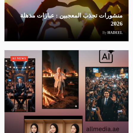
منشورات تجذب المعجبين : عبارات مذهلة
2026
By
HADEEL
AI NEWS