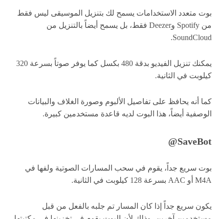
بوت متعدد الاستخدامات يسمح لك بتنزيل الموسيقى ليس فقط
من Spotify وDeezer فقط، بل يسمح أيضاً بالتنزيل من
SoundCloud.
يمكنك تنزيل الفيديو بدقة 480 بكسل كما يوفر صوتاً بسرعة 320
كيلوبت في الثانية.
كما أنه يحافظ على تفاصيل الألبوم وصورة الغلاف والبيانات
الوصفية أيضاً، هذا البوت لديه قاعدة مستخدمين كبيرة.
SaveBot@
بوت سريع جداً، يقوم في سحب المسارات الصوتية ولفها في
M4A أو AAC بسرعة 128 كيلوبت في الثانية.
يكون سريع جداً إذا كان المسار تم جلبه بالفعل من قبل
مستخدمين آخرين، وذلك لأن البوت يقوم في تخزينها في مكتبتها.