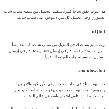
هذا البوت حقق نجاحاً كبيراً، يمكنك التحميل من منصة سناب شات
الستوري وحتى تحميل كل شيء موجود على سناب شات.
iiQbot
بوت مميز يساعدك في التنزيل من سناب شات، كما يعد أيضاً
سهل الاستخدام فقط قم في إرسال start وبعدها قم في إرسال
الستوريات وسيتم جلب الفيديو لك فوراً.
snapdowsbot
هذا البوت متاح في لغات متعددة وهي الأوزبكية والإنجليزية
والروسية، هذا البوت مميز حيث يوفر خدماته لعدد كبير من
الجنسيات، لذلك يتلقى اهتمام واسع في عالم البوتات.
فقط قم بإرسال رابط الفيديو المطلوب وسيتم تحميله وإرساله