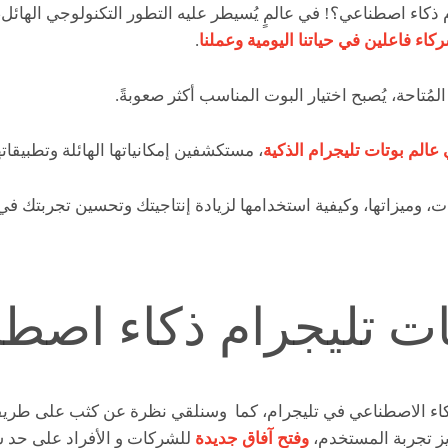
ذكاء اصطناعي؟! في عالمٍ يُسيطر عليه التطور التكنولوجي الهائل
اء فاعلين في حياتنا اليومية وعملنا
.
لمُتاحة، يُصبح اختيار البوت المناسب أكثر صعوبةً.
الم بوتات تليجرام الذكية
، مستكشفين إمكانياتها الهائلة وتطبيقاتها
ت، وميزاتها، وكيفية استخدامها لزيادة إنتاجيتك وتحسين تجربتك في
ات تليجرام ذكاء اصط
 الاصطناعي في تليجرام، كما وسنلقي نظرة عن كثب على طريقة ت
يز تجربة المستخدم،
وفتح آفاق جديدة
للشركات و الأفراد على حد س