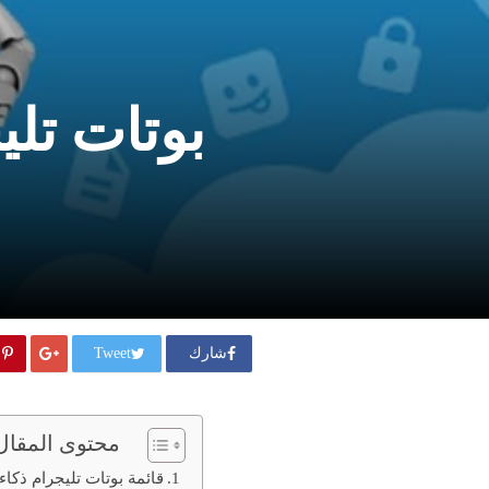
بوتات تل
شارك
Tweet
محتوى المقال
قائمة بوتات تليجرام ذكا