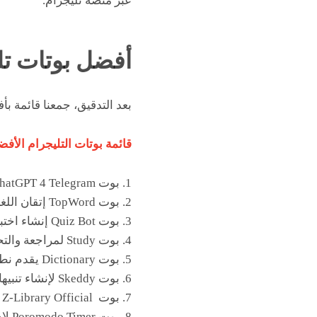
عبر منصة تليجرام.
أفضل بوتات تل
بعد التدقيق، جمعنا قائمة بأ
قائمة بوتات التليجرام الأف
1. بوت ChatGPT 4 Telegram يقدم مصادر تعليمية وإجابات على الاستفسارات.
2. بوت TopWord إتقان اللغة الأجنبية.
3. بوت Quiz Bot إنشاء اختبارات حول مواضيع مختلفة.
4. بوت Study لمراجعة والتحضير للاختبار أو الامتحان.
5. بوت Dictionary يقدم نطق الكلمات الإنجليزية و تعريفاتها.
6. بوت Skeddy لإنشاء تنبيهات معقدة متعلقة بالدراسة.
7. بوت Z-Library Official تقدم قوائم الكتب التعليمية المجانية.
8. بوت Poromodo Timer لإدارة الوقت.