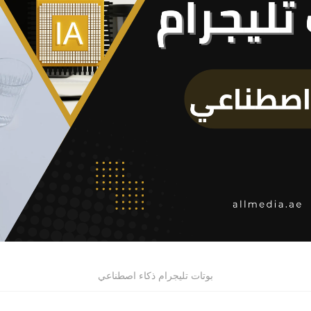
بوتات تليجرام ذكاء اصطناعي