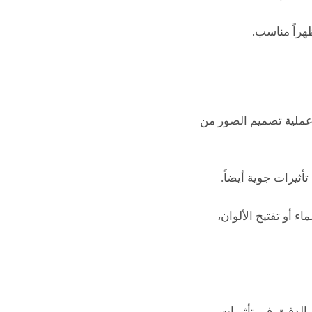
هراً مناسب.
macO و Windows، تم تصميمه لتبسيط عملية تصميم الصور من
ثيرات جوية أيضاً.
لتصميم، Luminar Neo مثل استبدال السماء أو تفتيح الألوان،
 الدقيق في تأثيرات