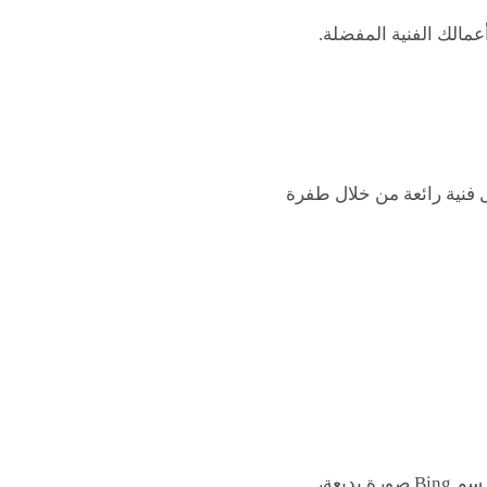
عمالك الفنية المفضلة.
مال فنية رائعة من خلال طفرة
يضفي الحيوية على رؤيتك الفنية عبر كتابة نص تصف به ببساطة فكرتك و مُخيلتك، و في ثوان يرسم Bing صورة بديعة،