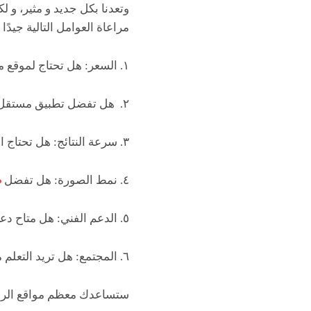
وتعدنا بكل جديد و مثير، و ل
مراعاة العوامل التالية جيدًا :
١. السعر: هل تحتاج لموقع مجاني؟
٢. هل تفضل تطبيق مستقل أم برنامج سطح مكتب؟
٣. سرعة النتائج: هل تحتاج الصور في أسرع وقت ممكن أم يمكنك الانتظار لفترة أطول؟
٤. نمط الصورة: هل تفضل
ص
٥. الدعم الفني: هل متاح دعم فني للعملاء. و هل الموقع سهل الاستخدام.
٦. المجتمع: هل تريد التعلم من مستخدمين آخرين و تتبادل معهم النصائح، أم تريد استخدام التطبيق بمفردك؟
ستساعدك معظم مواقع الرسم