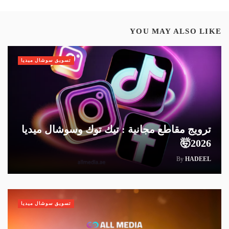
YOU MAY ALSO LIKE
تسويق سوشال ميديا
ترويج مقاطع مجانية : تيك توك وسوشال ميديا
2026🤯
By
HADEEL
تسويق سوشال ميديا