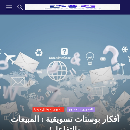
التسويق بالمحتوى
تسويق سوشال ميديا
أفكار بوستات تسويقية : المبيعات
والتفاعل!