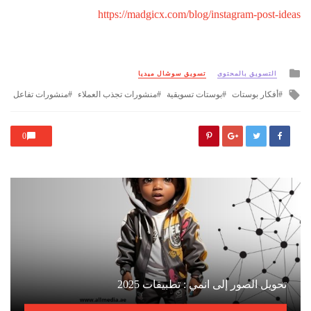
https://madgicx.com/blog/instagram-post-ideas
Posted
التسويق بالمحتوى
تسويق سوشال ميديا
in
Tagged
أفكار بوستات
بوستات تسويقية
منشورات تجذب العملاء
منشورات تفاعل
with
0
تحويل الصور إلى انمي : تطبيقات 2025