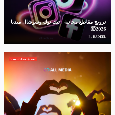
ترويج مقاطع مجانية : تيك توك وسوشال ميديا
2026🤯
By
HADEEL
تسويق سوشال ميديا