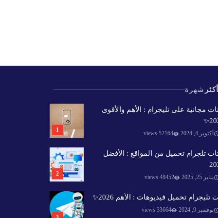
كثر
شهرة
ات مجانية على تليجرام : الأهم والأقوى
202
أكتوبر 4, 2024
52164 views
ات تلجرام تحميل من المواقع : الأفضل
20
يناير 25, 2025
48452 views
 تليجرام تحميل فيديوهات : الأهم 2026✨️
نوفمبر 9, 2024
33664 views