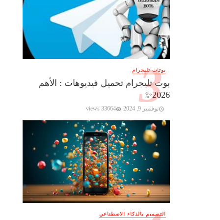
بوتات تليجرام
بوت تليجرام تحميل فيديوهات : الأهم
2026✨️
نوفمبر 9, 2024
33664 views
التصميم بالذكاء الاصطناعي