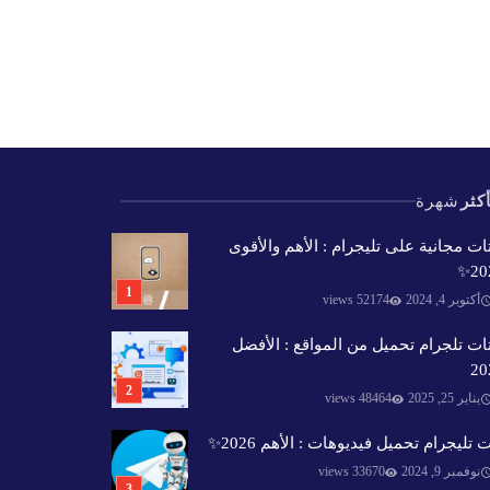
كثر
شهرة
ات مجانية على تليجرام : الأهم والأقوى
202
أكتوبر 4, 2024
52174 views
ات تلجرام تحميل من المواقع : الأفضل
20
يناير 25, 2025
48464 views
 تليجرام تحميل فيديوهات : الأهم 2026✨️
نوفمبر 9, 2024
33670 views