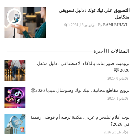
التسويق على تيك توك : دليل تسويقي
متكامل
RAMI RIHAVI
By
يوليو 16, 2024
0
المقالات
الأخيرة
برومبت صور بنات بالذكاء الاصطناعي : دليل مذهل
2026 🤯
مايو 8, 2026
ترويج مقاطع مجانية : تيك توك وسوشال ميديا 2026🤯
مايو 1, 2026
بوت أفلام تيليجرام عربي: مكتبة ترفيه أم فوضى رقمية
في 2026؟
أبريل 25, 2026