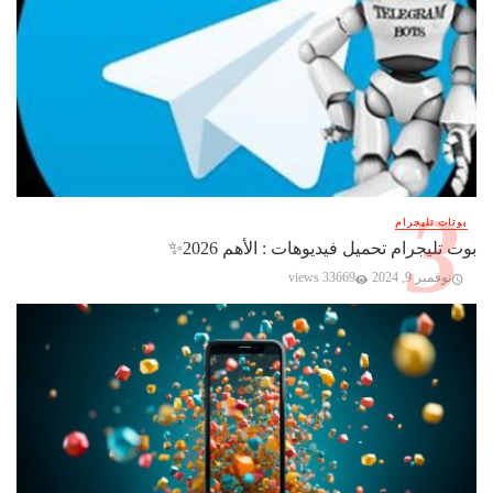
بوتات تليجرام
بوت تليجرام تحميل فيديوهات : الأهم 2026✨️
نوفمبر 9, 2024
33669 views