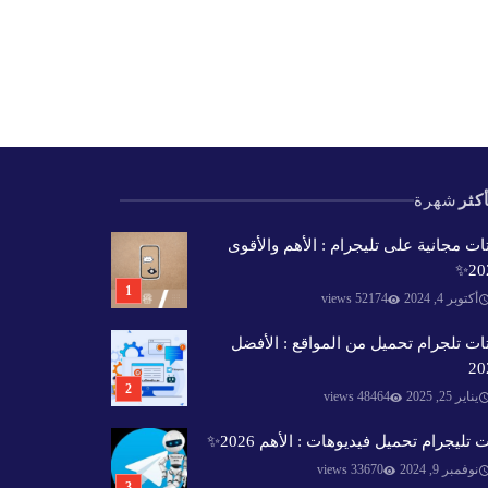
كثر
شهرة
ات مجانية على تليجرام : الأهم والأقوى
202
أكتوبر 4, 2024
52174 views
ات تلجرام تحميل من المواقع : الأفضل
20
يناير 25, 2025
48464 views
 تليجرام تحميل فيديوهات : الأهم 2026✨️
نوفمبر 9, 2024
33670 views