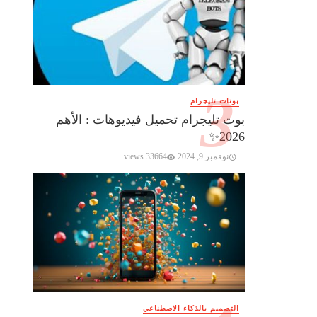
بوتات تليجرام
بوت تليجرام تحميل فيديوهات : الأهم
2026✨️
نوفمبر 9, 2024
33664 views
التصميم بالذكاء الاصطناعي