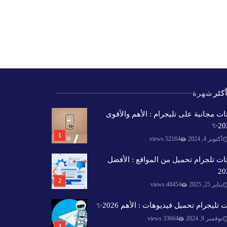
كثر
شهرة
ات مجانية على تليجرام : الأهم والأقوى
202
أكتوبر 4, 2024
52164 views
ات تلجرام تحميل من المواقع : الأفضل
20
يناير 25, 2025
48454 views
 تليجرام تحميل فيديوهات : الأهم 2026✨️
نوفمبر 9, 2024
33664 views