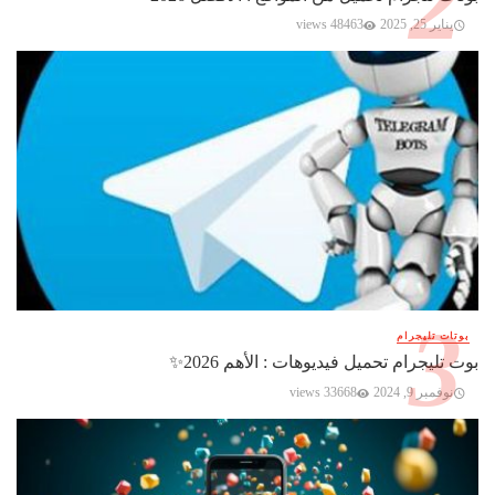
يناير 25, 2025
48463 views
بوتات تليجرام
بوت تليجرام تحميل فيديوهات : الأهم 2026✨️
نوفمبر 9, 2024
33668 views