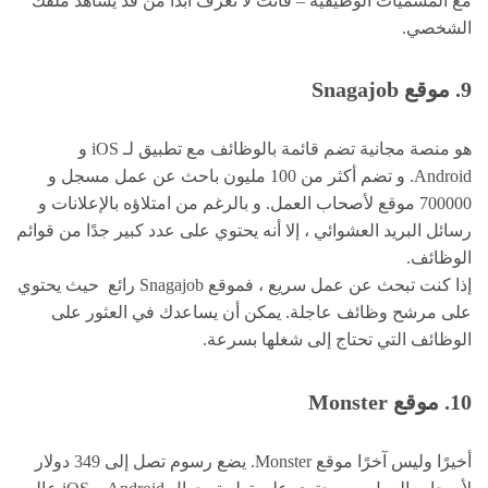
مع المسميات الوظيفية – فأنت لا تعرف أبدًا من قد يشاهد ملفك
الشخصي.
9. موقع Snagajob
هو منصة مجانية تضم قائمة بالوظائف مع تطبيق لـ iOS و
Android. و تضم أكثر من 100 مليون باحث عن عمل مسجل و
700000 موقع لأصحاب العمل. و بالرغم من امتلاؤه بالإعلانات و
رسائل البريد العشوائي ، إلا أنه يحتوي على عدد كبير جدًا من قوائم
الوظائف.
إذا كنت تبحث عن عمل سريع ، فموقع Snagajob رائع حيث يحتوي
على مرشح وظائف عاجلة. يمكن أن يساعدك في العثور على
الوظائف التي تحتاج إلى شغلها بسرعة.
10. موقع Monster
أخيرًا وليس آخرًا موقع Monster. يضع رسوم تصل إلى 349 دولار