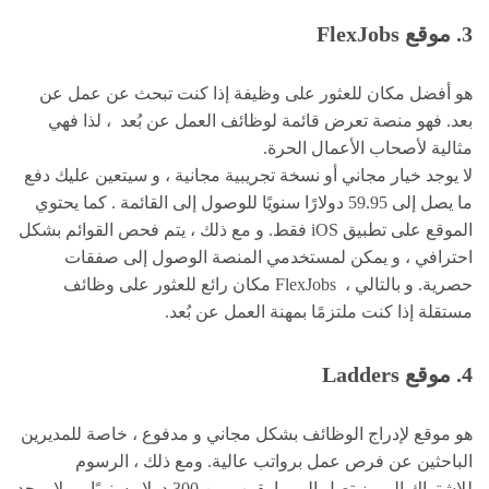
3. موقع
FlexJobs
هو أفضل مكان للعثور على وظيفة إذا كنت تبحث عن عمل عن
بعد. فهو منصة تعرض قائمة لوظائف العمل عن بُعد ، لذا فهي
مثالية لأصحاب الأعمال الحرة.
لا يوجد خيار مجاني أو نسخة تجريبية مجانية ، و سيتعين عليك دفع
ما يصل إلى 59.95 دولارًا سنويًا للوصول إلى القائمة . كما يحتوي
الموقع على تطبيق iOS فقط. و مع ذلك ، يتم فحص القوائم بشكل
احترافي ، و يمكن لمستخدمي المنصة الوصول إلى صفقات
حصرية. و بالتالي ، FlexJobs مكان رائع للعثور على وظائف
مستقلة إذا كنت ملتزمًا بمهنة العمل عن بُعد.
4. موقع
Ladders
هو موقع لإدراج الوظائف بشكل مجاني و مدفوع ، خاصة للمديرين
الباحثين عن فرص عمل برواتب عالية. ومع ذلك ، الرسوم
للاشتراك المميز تصل إلى ما يقرب من 300 دولار سنويًا ، و لا يوجد