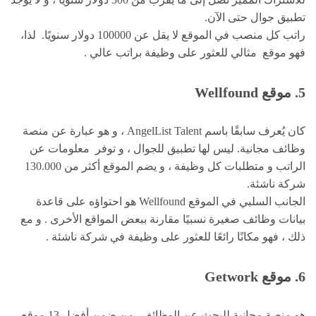
تطبيق جوال حتى الآن.
راتب كل منصب في الموقع لا يقل عن 100000 دولار سنويًا. لذا،
فهو موقع مثالي للعثور على وظيفة براتب عالي .
5.
موقع
Wellfound
كان يُعرف سابقًا باسم AngelList Talent ، و هو عبارة عن منصة
وظائف مجانية. ليس لها تطبيق للجوال ، و توفر معلومات عن
الراتب و متطلبات كل وظيفة ، و يضم الموقع أكثر من 130.000
شركة ناشئة.
الجانب السلبي في الموقع Wellfound هو احتواؤه على قاعدة
بيانات وظائف صغيرة نسبيًا مقارنة ببعض المواقع الأخرى . و مع
ذلك ، فهو مكانًا رائعًا للعثور على وظيفة في شركة ناشئة .
6. موقع
Getwork
هو منصة مجانية للبحث عن الوظائف، من ضمن أفضل 13 موقع