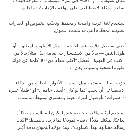
مقال بسيط…” أو “أحتاج إلى شرح مبسط…”. معرفة الهدف
تساعد الذكاء الاصطناعي على مواءمة الإجابة لاحتياجاتك.
استخدم لغة عربية واضحة ومحددة، وتجنّب الغموض أو العبارات
الطويلة المعقّدة التي قد تشتت النموذج.
أضف تفاصيل دقيقة عند الحاجة — مثل الأسلوب المطلوب أو
طول النص — بدلًا من الاستفسارات العامة جدًا. مثلاً: بدلاً من
“اكتب عن القهوة”، يُفضّل “اكتب مقالاً من 300 كلمة عن فوائد
القهوة الصحية بأسلوب ودي” .
جرّب تقنيات متقدمة مثل “تقنيات الأدوار”: اطلب من الذكاء
الاصطناعي أن يجيب كما لو كان “أستاذ جامعي” أو “طفلاً عمره
10 سنوات” للوصول لنبرة معينة ومستوى تبسيط مناسب .
استخدم أمثلة واقعية، خاصة عندما يكون المطلوب معقدًا أو
إبداعيًا. يمكنك مثلاً أن تقدم نموذجًا لما تريده بالضبط: “اكتب
رسالة مشابهة لهذا الأسلوب”، وهذا يوجّه النموذج بدقة أكبر .