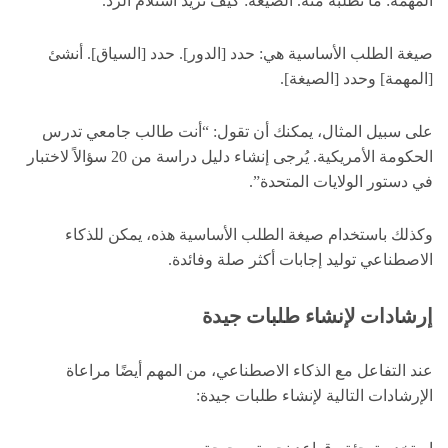
المهمة: ما تطلبه منه. الصيغة: كيف تريد استلام الرد.
صيغة الطلب الأساسية هي: حدد [الدور]. حدد [السياق]. أنشئ
[المهمة] وحدد [الصيغة].
على سبيل المثال، يمكنك أن تقول: “أنت طالب جامعي تدرس
الحكومة الأمريكية. يُرجى إنشاء دليل دراسة من 20 سؤالاً لاختبار
في دستور الولايات المتحدة”.
وكذلك باستخدام صيغة الطلب الأساسية هذه، يمكن للذكاء
الاصطناعي توليد إجابات أكثر صلة وفائدة.
إرشادات لإنشاء طلبات جيدة
عند التفاعل مع الذكاء الاصطناعي، من المهم أيضًا مراعاة
الإرشادات التالية لإنشاء طلبات جيدة: