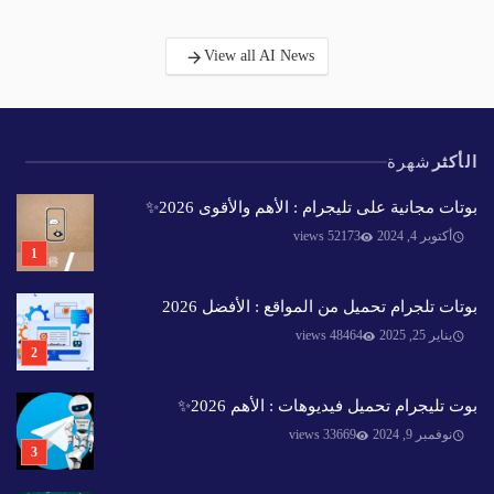
View all AI News
الأكثر
شهرة
بوتات مجانية على تليجرام : الأهم والأقوى 2026✨️
أكتوبر 4, 2024
52173 views
بوتات تلجرام تحميل من المواقع : الأفضل 2026
يناير 25, 2025
48464 views
بوت تليجرام تحميل فيديوهات : الأهم 2026✨️
نوفمبر 9, 2024
33669 views