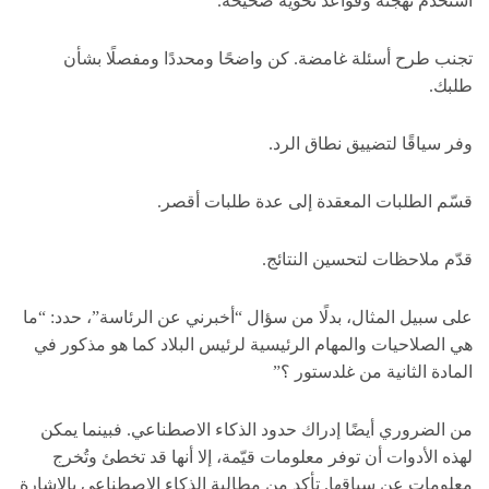
استخدم تهجئة وقواعد نحوية صحيحة.
تجنب طرح أسئلة غامضة. كن واضحًا ومحددًا ومفصلًا بشأن
طلبك.
وفر سياقًا لتضييق نطاق الرد.
قسّم الطلبات المعقدة إلى عدة طلبات أقصر.
قدّم ملاحظات لتحسين النتائج.
على سبيل المثال، بدلًا من سؤال “أخبرني عن الرئاسة”، حدد: “ما
هي الصلاحيات والمهام الرئيسية لرئيس البلاد كما هو مذكور في
المادة الثانية من غلدستور ؟”
من الضروري أيضًا إدراك حدود الذكاء الاصطناعي. فبينما يمكن
لهذه الأدوات أن توفر معلومات قيّمة، إلا أنها قد تخطئ وتُخرج
معلومات عن سياقها. تأكد من مطالبة الذكاء الاصطناعي بالإشارة