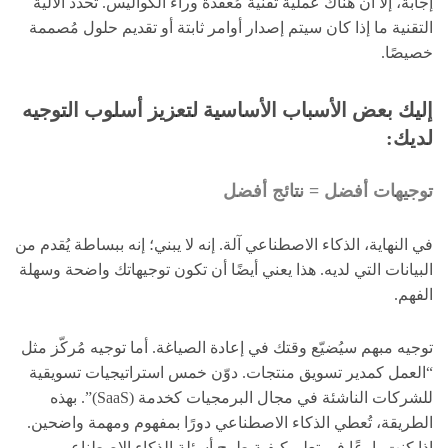
إجابة، إلا أن هناك عملية تقنية مُعقدة وراء الكواليس. تُحدد الآلية
التقنية ما إذا كان سيتم إصدار أوامر ثابتة أو تقديم حلول مُصممة
خصيصًا.
إليك بعض الأسباب الأساسية لتعزيز أسلوب التوجيه
لديك:
توجيهات أفضل = نتائج أفضل
في النهاية، الذكاء الاصطناعي آلة. إنه لا يبني؛ إنه ببساطة يُقدم من
البيانات التي لديه. هذا يعني أيضًا أن تكون توجيهاتك واضحة وسهلة
الفهم.
توجيه مبهم سيُضيّع وقتك في إعادة الصياغة. أما توجيه مُركّز مثل
“العمل كمدير تسويق منتجات. دوّن خمس استراتيجيات تسويقية
للشركات الناشئة في مجال البرمجيات كخدمة (SaaS)”. بهذه
الطريقة، تُعطي الذكاء الاصطناعي دورًا بمفهوم ومهمة واضحين.
إذا كنت بارعًا في تعلم كيفية طرح أسئلة الذكاء الاصطناعي،