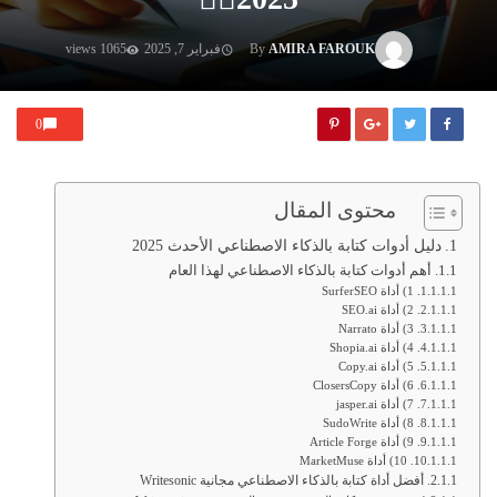
AMIRA FAROUK
By
فبراير 7, 2025
1065 views
0
محتوى المقال
دليل أدوات كتابة بالذكاء الاصطناعي الأحدث 2025
أهم أدوات كتابة بالذكاء الاصطناعي لهذا العام
1) أداة SurferSEO
2) أداة SEO.ai
3) أداة Narrato
4) أداة Shopia.ai
5) أداة Copy.ai
6) أداة ClosersCopy
7) أداة jasper.ai
8) أداة SudoWrite
9) أداة Article Forge
10) أداة MarketMuse
أفضل أداة كتابة بالذكاء الاصطناعي مجانية Writesonic