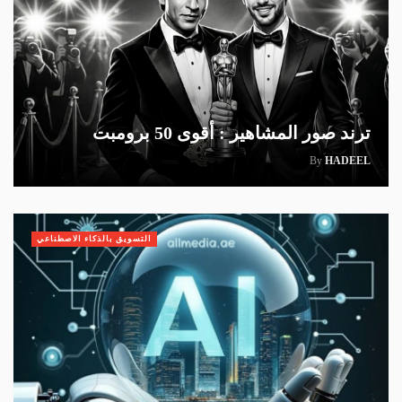
ترند صور المشاهير : أقوى 50 برومبت
By
HADEEL
التسويق بالذكاء الاصطناعي