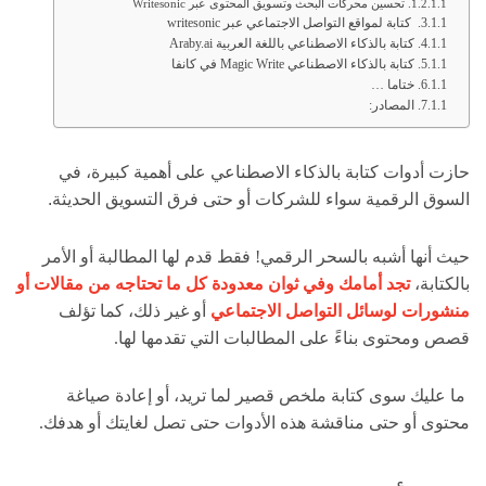
تحسين محركات البحث وتسويق المحتوى عبر Writesonic
كتابة لمواقع التواصل الاجتماعي عبر writesonic
كتابة بالذكاء الاصطناعي باللغة العربية Araby.ai
كتابة بالذكاء الاصطناعي Magic Write في كانفا
ختاما …
المصادر:
حازت أدوات كتابة بالذكاء الاصطناعي على أهمية كبيرة، في
السوق الرقمية سواء للشركات أو حتى فرق التسويق الحديثة.
حيث أنها أشبه بالسحر الرقمي! فقط قدم لها المطالبة أو الأمر
بالكتابة،
تجد أمامك وفي ثوان معدودة كل ما تحتاجه من مقالات أو
منشورات لوسائل التواصل الاجتماعي
أو غير ذلك، كما تؤلف
قصص ومحتوى بناءً على المطالبات التي تقدمها لها.
ما عليك سوى كتابة ملخص قصير لما تريد، أو إعادة صياغة
محتوى أو حتى مناقشة هذه الأدوات حتى تصل لغايتك أو هدفك.