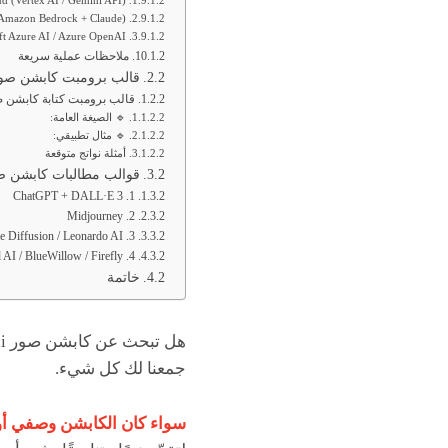
d (Vertex AI / Gemini API)
Amazon Bedrock + Claude)
ft Azure AI / Azure OpenAI
ملاحظات عملية سريعة
قالب برومبت كابشن صور 
قالب برومبت كتابة كابشن ص
🔹 الصيغة العامة:
🔹 مثال تطبيقي:
أمثلة نواتج متوقعة
قوالب مطالبات كابشن صور
1. ChatGPT + DALL·E 3
2. Midjourney
3. Stable Diffusion / Leonardo AI
4. Playground AI / BlueWillow / Firefly
خاتمة
جمعنا لك كل شيء.
سواء كان الكابشن وصفي أو