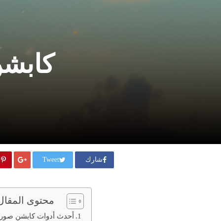
كابشن صور ai
شارك
Tweet
محتوى المقال
أحدث أدوات كابشن صور ai