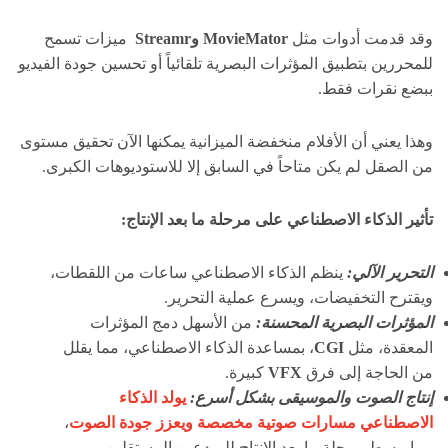
وقد قدمت أدوات مثل
MovieMator
وStreamr
ميزات تسمح
للمحررين بتطبيق المؤثرات البصرية تلقائياً أو تحسين جودة الفيديو
ببضع نقرات فقط.
وهذا يعني أن الأفلام منخفضة الميزانية يمكنها الآن تحقيق مستوى
من الصقل لم يكن متاحاً في السابق إلا للاستوديوهات الكبرى.
تأثير الذكاء الاصطناعي على مرحلة ما بعد الإنتاج:
التحرير الآلي:
ينظم الذكاء الاصطناعي ساعات من اللقطات،
ويقترح التخفيضات، ويسرع عملية التحرير.
المؤثرات البصرية المحسنة:
من الأسهل دمج المؤثرات
المعقدة، مثل
CGI
، بمساعدة الذكاء الاصطناعي، مما يقلل
من الحاجة إلى فرق
VFX
كبيرة.
إنتاج الصوت والموسيقى بشكل أسرع:
يولد الذكاء
الاصطناعي مسارات صوتية مخصصة ويعزز جودة الصوت
،
مما يبسط مرحلة ما بعد الإنتاج للمبدعين المستقلين.