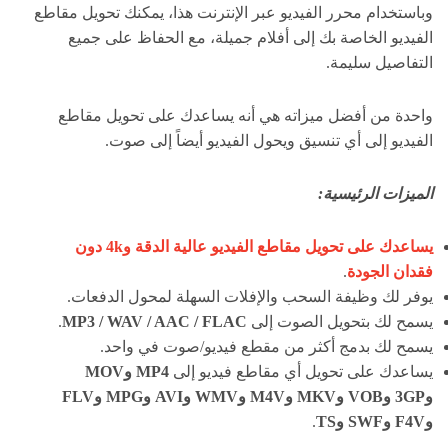
وباستخدام محرر الفيديو عبر الإنترنت هذا، يمكنك تحويل مقاطع
الفيديو الخاصة بك إلى أفلام جميلة، مع الحفاظ على جميع
التفاصيل سليمة.
واحدة من أفضل ميزاته هي أنه يساعدك على تحويل مقاطع
الفيديو إلى أي تنسيق ويحول الفيديو أيضاً إلى صوت.
الميزات الرئيسية:
يساعدك على تحويل مقاطع الفيديو عالية الدقة و4k دون
فقدان الجودة
.
يوفر لك وظيفة السحب والإفلات السهلة لمحول الدفعات.
يسمح لك بتحويل الصوت إلى
MP3 / WAV / AAC / FLAC
.
يسمح لك بدمج أكثر من مقطع فيديو/صوت في واحد.
يساعدك على تحويل أي مقاطع فيديو إلى
MP4 وMOV
و3GP وVOB وMKV وM4V وWMV وAVI وMPG وFLV
وF4V وSWF وTS
.