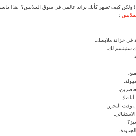
ت! ولكن كيف تظهر كأنك براند عالمي في سوق الملابس؟! هذا ماس
لملابس
:
 في خزانة ملابسك.
ك ستبتسم لك.
.
يع.
هولة.
عاصرين.
أناقتك.
 وقت التحرر.
لاستثنائي.
ميز؟
الجديدة.