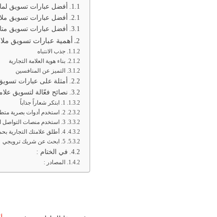
أفضل عبارات تسويق لما
أفضل عبارات تسويق ملاب
أفضل عبارات تسويق متا
أهمية عبارات تسويق ملا
جذب الانتباه
بناء هوية العلامة التجارية
التميز عن المنافسين
أمثلة على عبارات تسويق
نصائح فعّالة لتسويق علام
1. ابتكر شعاراً جذاباً
2. استخدم أدوات بصرية متطورة
3. استخدم منصات التواصل الاجتماعي لسرد قصتك
4. أطلق علامتك التجارية بحملة توزيع هدايا
5. ابحث عن شريك ترويجي
في الختام :
المصادر :