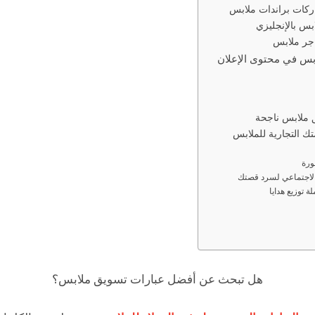
ركات براندات ملابس
س بالإنجليزي
جر ملابس
بس في محتوى الإعلان
 ملابس ناجحة
تك التجارية للملابس
هل تبحث عن أفضل عبارات تسويق ملابس؟