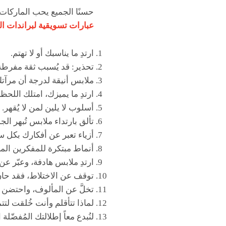
حسنًا الجميع يحب الماركا
عبارات تسويقية لبراندات ا
ارتدِ ما يناسبك أو لا تهتم.
تحذير: قد يُسبب ثقة مفرطة
ملابس أنيقة لدرجة أن مرآت
ارتدِ ما يميزك، امتلك اللحظة
أسلوب لا يلين لمن لا يُقهر.
تألق بارتداء ملابس تُبهر الجم
أزياء تعبر عن أفكارك بكل س
أنماط مبتكرة للمفكرين الم
ارتدِ ملابس هادفة، وعبّر عن 
توقف عن الاختلاط، فقد حان
تخلَّ عن المألوف، واحتضن ا
لماذا تتأقلم وأنت خُلقت لتت
لنُبدع معاً إطلالتك المُفضّلة 