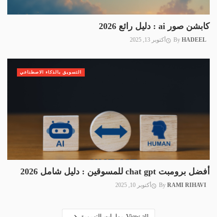
كابشن صور ai : دليل رائع 2026
HADEEL
By
أكتوبر 13, 2025
التسويق بالذكاء الاصطناعي
أفضل برومبت chat gpt للمسوقين : دليل شامل 2026
RAMI RIHAVI
By
أكتوبر 10, 2025
View all مهارات التسويق