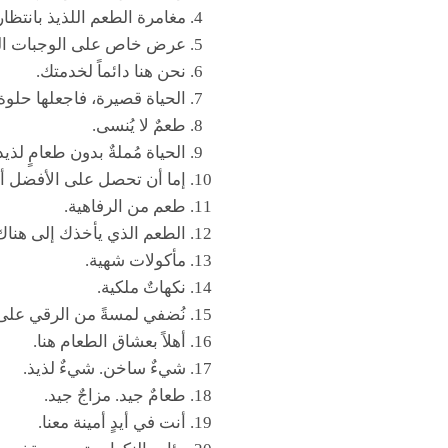
مغامرة الطعم اللذيذ بانتظا
عرض خاص على الوجبات العا
نحن هنا دائماً لخدمتك.
الحياة قصيرة، فاجعلها حلوة.
طعمٌ لا يُنسى.
الحياة مُملةٌ بدون طعامٍ لذيذ
إما أن تحصل على الأفضل أو
طعم من الرفاهية.
الطعم الذي يأخذك إلى هناك
مأكولات شهية.
نكهاتٌ ملكية.
نُضفي لمسةً من الرقي على 
أهلاً بعشاق الطعام هنا.
شيءٌ ساخن. شيءٌ لذيذ.
طعامٌ جيد. مزاجٌ جيد.
أنت في أيدٍ أمينة معنا.