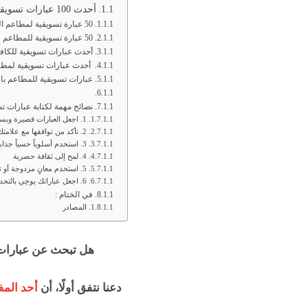
أحدث 100 عبارات تسويقية للمطاعم
50 عبارة تسويقية لمطاعم الوجبات السريعة
50 عبارة تسويقية للمطاعم والفنادق
أحدث عبارات تسويقية للكافي
أحدث عبارات تسويقية لمط
عبارات تسويقية للمطاعم بال
نصائح مهمة لكتابة عبارات ت
1. اجعل العبارات قصيرة وبسيطة :
2. تأكد من توافقها مع علامتك التجارية
3. استخدم أسلوباً حسياً جذاباً
4. لمح إلى ثقافة حصرية
5. استخدم معانٍ مزدوجة أو تلاعباً بالألفاظ
6. اجعل عباراتك يوحِي بالتحدي أو الالتزام
في الختام :
المصادر
هل تبحث عن عبارات 
دعنا نتفق أولًا، أن
أحد المف