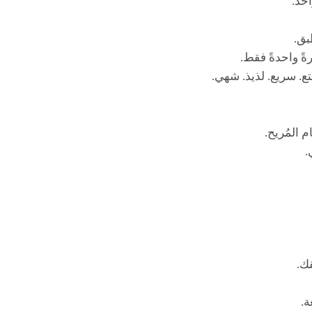
حد.
بق.
رةً واحدةً فقط.
تع. سريع. لذيذ. شهي.
 المُريح.
.
ك.
ة.