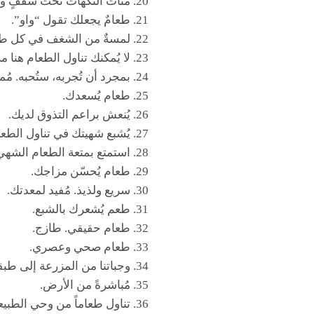
مئات النكهات تحت سقفٍ وا
طعامٌ يجعلك تقول “واو”.
لمسةٌ من الشغف في كل ط
لا يُمكنك تناول الطعام هنا م
بمجرد أن تُجربه، ستُحبه. مُم
طعام يُسعدك.
يُنعش براعم التذوق لديك.
يُشبع شهيتك في تناول الطعام
استمتع بمتعة الطعام الشهي
طعام يُحسّن مزاجك.
سريع ولذيذ. مُفيد لمعدتك.
طعم يُشعرك بالشبع.
طعام حقيقي. طازج.
طعام صحي وعصري.
وجباتنا من المزرعة إلى طبق
مُباشرةً من الأرض.
تناول طعاماً من وحي الطبيع