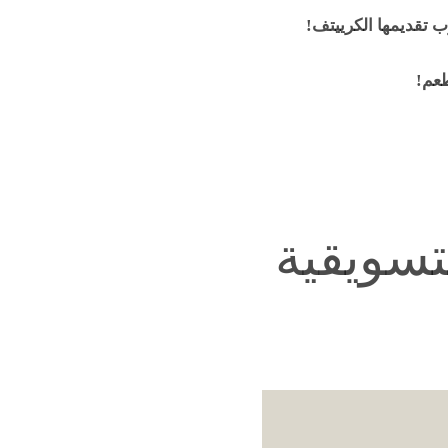
وب تقديمها الكرييتف!
طعم!
تسويقية