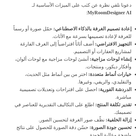
دعونا نلقي نظرة عن كثب على الميزات الأساسية لـ
:
MyRoomDesigner AI
إعادة تصميم الغرفة بالذكاء الاصطناعي:
حمّل صورة أو رسماً
للغرفة لإعادة تصميمها بسرعة مع الأثاث.
التجهيز الافتراضي:
أضف أثاثاً افتراضياً إلى الغرف الفارغة
لمشاريع العقارات أو التصميم.
إنشاء لوحات مزاجية:
أنشئ لوحات مزاجية مع لوحات ألوان،
وأفكار ديكور، ومنتجات.
خيارات أنماط متعددة:
اختر من بين أنماط مثل الحديث،
والتقليدي، والريفي، وغيرها.
الدردشة الفورية:
احصل على اقتراحات وتعديلات تصميمية
مباشرة.
تقدير تكلفة المنتج:
اطلع على التكاليف التقديرية للعناصر في
تصميمك.
إزالة الخلفية:
نظّف صور الغرفة لتحسين الصور.
تحسين جودة الصورة:
حسّن دقة الصورة للحصول على نتائج
واضحة وعالية الجودة.