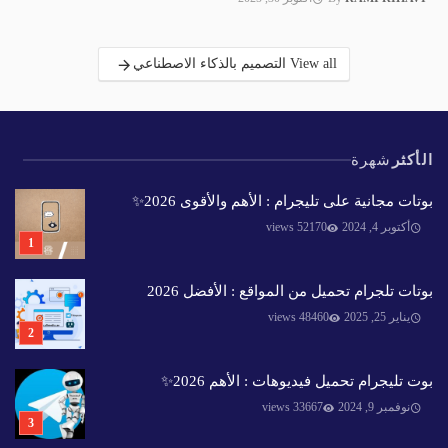
View all التصميم بالذكاء الاصطناعي
الأكثر
شهرة
بوتات مجانية على تليجرام : الأهم والأقوى 2026✨️
أكتوبر 4, 2024
52170 views
بوتات تلجرام تحميل من المواقع : الأفضل 2026
يناير 25, 2025
48460 views
بوت تليجرام تحميل فيديوهات : الأهم 2026✨️
نوفمبر 9, 2024
33667 views