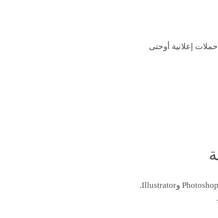
ملات إعلانية أوحتى
هي أداة ذكاء اصطناعي توليدي ضمن Creative Cloud من Adobe، والتي تتضمن تطبيقات مثل Photoshop وIllustrator.