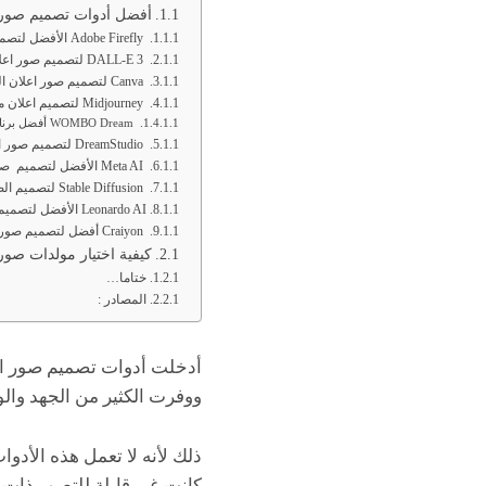
أفضل أدوات تصميم صور ا
Adobe Firefly الأفضل لتصميم صور اعلان واقعية
DALL-E 3 لتصميم صور اعلان تحتوي على نص بالذكاء الاصطناعي
Canva لتصميم صور اعلان المنتجات بالذكاء الاصطناعي
Midjourney لتصميم اعلان مع اختلافات في الصور
WOMBO Dream أفضل برنامج لتصميم صور تجريدية
DreamStudio لتصميم صور اعلان عالية الجودة بالذكاء الاصطناعي
Meta AI الأفضل لتصميم صور اعلان فوتوغرافية
Stable Diffusion لتصميم الصور عبر أنماط متنوعة
Leonardo AI الأفضل لتصميم الصور الشخصية
Craiyon أفضل لتصميم صور الرسوم التوضيحية البسيطة
كيفية اختيار مولدات صور 
ختاما…
المصادر :
ووفرت الكثير من الجهد وال
ذلك لأنه لا تعمل هذه الأدوا
كانت غير قابلة للتصور ذات 