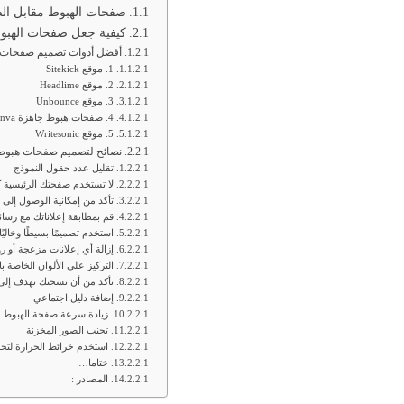
صفحات الهبوط مقابل الص
كيفية جعل صفحات الهبو
أفضل أدوات تصميم صفحات ه
1. موقع Sitekick
2. موقع Headlime
3. موقع Unbounce
4. صفحات هبوط جاهزة canva موقع Canva
5. موقع Writesonic
نصائح لتصميم صفحات هبوط 
تقليل عدد حقول النموذج
لا تستخدم صفحتك الرئيسية
تأكد من إمكانية الوصول إل
قم بمطابقة إعلاناتك مع رس
استخدم تصميمًا بسيطًا وخالي
إزالة أي إعلانات مزعجة أو ر
التركيز على الألوان الخاصة با
تأكد من أن نسختك تهدف إلى 
إضافة دليل اجتماعي
زيادة سرعة صفحة الهبوط
تجنب الصور المخزنة
استخدم خرائط الحرارة لت
ختاما…
المصادر :