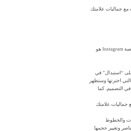
 مع جماليات علامتك
افتح تطبيق كانفا وابحث عن قوالب “قصص إنستا “، أو اختر أبعاداً مخصصة. الحجم القياسي لقصة Instagram هو
لى “استبدال” في
التي اخترتها وستظهر
في التصميم. كما
 جماليات علامتك
رات والخطوط
ناصر وتغيير حجمها