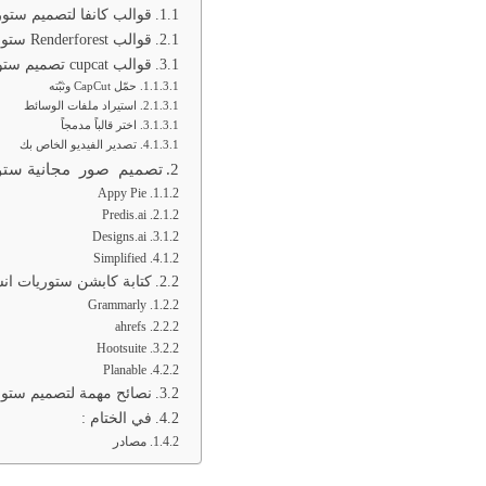
قوالب كانفا لتصميم ستوري
قوالب Renderforest ستوريات انستا مجانية
قوالب cupcat تصميم ستوريات انستا تفاعلية
حمّل CapCut وثبّته
استيراد ملفات الوسائط
اختر قالباً مدمجاً
تصدير الفيديو الخاص بك
تصميم صور مجانية ستوري
Appy Pie
Predis.ai
Designs.ai
Simplified
كتابة كابشن ستوريات انس
Grammarly
ahrefs
Hootsuite
Planable
نصائح مهمة لتصميم ستوري
في الختام :
مصادر