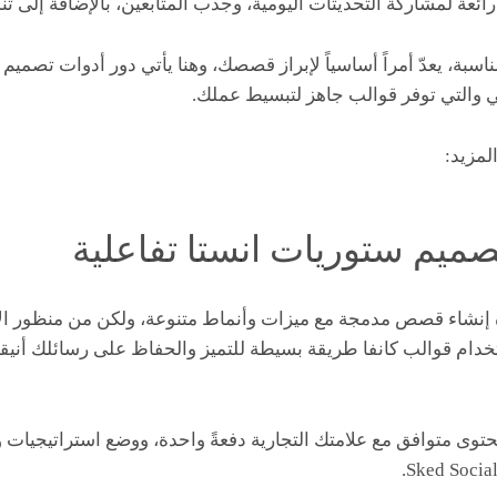
رائعة لمشاركة التحديثات اليومية، وجذب المتابعين، بالإضافة إلى 
ناسبة، يعدّ أمراً أساسياً لإبراز قصصك، وهنا يأتي دور أدوات تصم
ي والتي توفر قوالب جاهز لتبسيط عملك.
المزيد:
صميم ستوريات انستا تفاعلية
داة إنشاء قصص مدمجة مع ميزات وأنماط متنوعة، ولكن من منظور ال
تخدام قوالب كانفا طريقة بسيطة للتميز والحفاظ على رسائلك أنيقة
محتوى متوافق مع علامتك التجارية دفعةً واحدة، ووضع استراتيجي