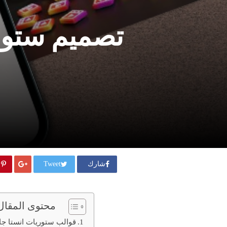
تصميم ستوري
شارك
Tweet
محتوى المقال
قوالب ستوريات انستا ج