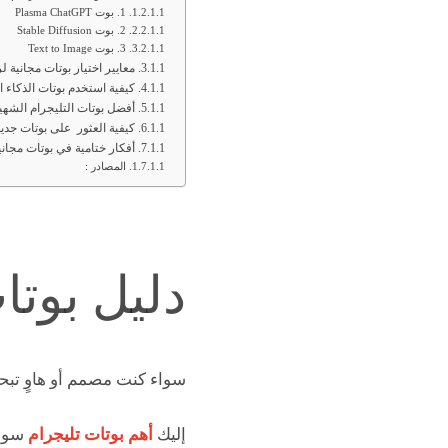
1. بوت Plasma ChatGPT
2. بوت Stable Diffusion
3. بوت Text to Image
معايير اختيار بوتات مجانية 
كيفية استخدم بوتات الذكاء 
أفضل بوتات التليجرام الشهير
كيفية العثور على بوتات جديد
أفكار ختامية في بوتات مجان
المصادر :
دليل بوت
سواء كنت مصمم أو هاوٍ تبح
إليك
أهم بوتات تليجرام
سوف 