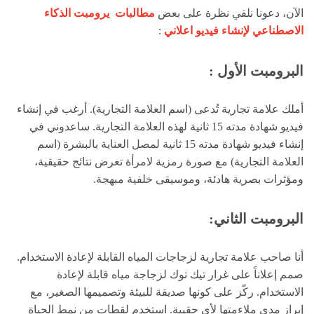
الآن، دعونا نلقي نظرة على بعض
مطالبات يرومبت الذكاء
الاصطناعي لإنشاء فيديو اعلاني
:
البرومبت الأول :
أملك علامة تجارية تُدعى (اسم العلامة التجارية). أرغب في إنشاء
فيديو شهادة مدته 15 ثانية لهذه العلامة التجارية. ساعدوني في
إنشاء فيديو شهادة مدته 15 ثانية لمصل العناية بالبشرة (اسم
العلامة التجارية) مع صورة رمزية لامرأة تعرض نتائج حقيقية،
ومؤثرات بصرية هادئة، وموسيقى خلفية مبهجة.
البرومبت الثاني:
أنا صاحب علامة تجارية لزجاجات المياه القابلة لإعادة الاستخدام.
صمم إعلاناً على غرار تيك توك لزجاجة مياه قابلة لإعادة
الاستخدام. ركّز على كونها صديقة للبيئة وتصميمها الصغير، مع
إبراز مدى ملاءمتها لأي حقيبة. استخدم لقطات من نمط الحياة