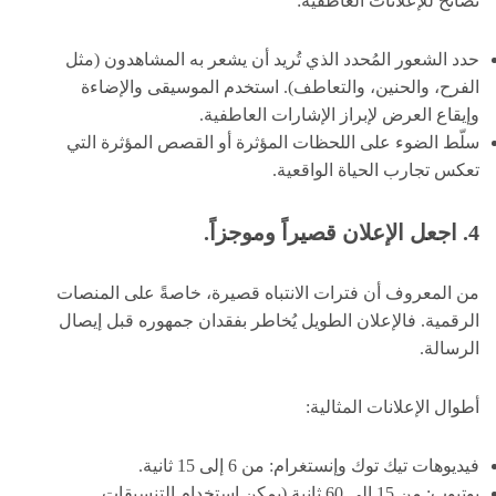
نصائح للإعلانات العاطفية:
حدد الشعور المُحدد الذي تُريد أن يشعر به المشاهدون (مثل
الفرح، والحنين، والتعاطف). استخدم الموسيقى والإضاءة
وإيقاع العرض لإبراز الإشارات العاطفية.
سلّط الضوء على اللحظات المؤثرة أو القصص المؤثرة التي
تعكس تجارب الحياة الواقعية.
4. اجعل الإعلان قصيراً وموجزاً.
من المعروف أن فترات الانتباه قصيرة، خاصةً على المنصات
الرقمية. فالإعلان الطويل يُخاطر بفقدان جمهوره قبل إيصال
الرسالة.
أطوال الإعلانات المثالية:
فيديوهات تيك توك وإنستغرام: من 6 إلى 15 ثانية.
يوتيوب: من 15 إلى 60 ثانية (يمكن استخدام التنسيقات