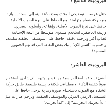
البرومبت التاسع :
حوّل عرضنا التوضيحي للمنتج، ومدته 45 ثانية، إلى نسخة إسبانية
مع حركة شفاه متزامنة، مع الحفاظ على نبرة الصوت الأصلية.
حافظ على نبرة الصوت الأصلية، وإيقاعه، وأسلوبه البصري،
ورنينه العاطفي. استخدم مستوى متوسطاً من اللغة الإسبانية
لجذب أكبر وترجمة دقيقة. حافظ على الموسيقى الخلفية سليمة،
واختتم بـ: “اشترِ الآن”. إليك بعض النقاط التي قد تهم الجمهور
المستهدف.
البرومبت العاشر:
أنشئ نسخة باللغة الفرنسية من فيديو يوتيوب الإرشادي. استخدم
صوتاً بتقنية الذكاء الاصطناعي بلكنة باريسية طبيعية. طابق حركة
الشفاه مع الصوت باستخدام صورة رمزية لرجل. حافظ على
التسلسل الزمني المرئي والموسيقى الخلفية، وترجم عبارات مثل
“ابدأ تجربتك التجريبية” إلى “ابدأ تجربتك”.