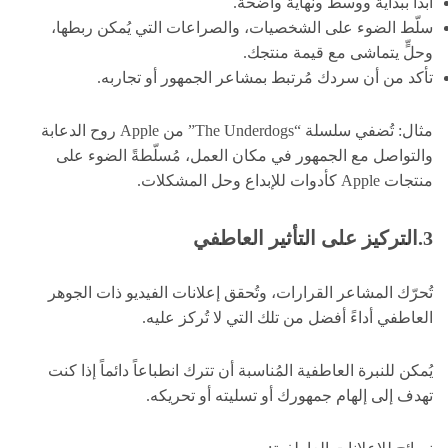
ابدأ ببداية ووسط ونهاية واضحة.
سلّط الضوء على الشخصيات، والصراعات التي يُمكن ربطها،
وحلٍّ يتماشى مع قيمة منتجك.
تأكد من أن سردك مُرتبط بمشاعر الجمهور أو تجاربه.
مثال: تُضفي سلسلة “The Underdogs” من Apple روح الدعابة
والتواصل مع الجمهور في مكان العمل، مُسلّطةً الضوء على
منتجات Apple كأدوات للإبداع وحل المشكلات.
3.التركيز على التأثير العاطفي
تُحرّك المشاعر القرارات، وتُحقق إعلانات الفيديو ذات الجوهر
العاطفي أداءً أفضل من تلك التي لا تُركز عليه.
يُمكن للنبرة العاطفية المُناسبة أن تترك انطباعاً دائماً إذا كنت
تهدف إلى إلهام جمهورك أو تسليته أو تحريكه.