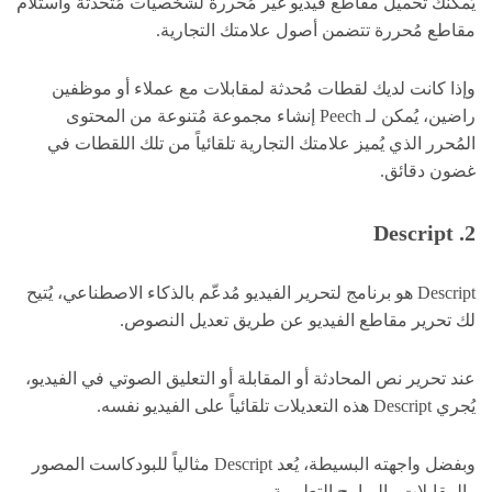
يُمكنك تحميل مقاطع فيديو غير مُحررة لشخصيات مُتحدثة واستلام
مقاطع مُحررة تتضمن أصول علامتك التجارية.
وإذا كانت لديك لقطات مُحدثة لمقابلات مع عملاء أو موظفين
راضين، يُمكن لـ Peech إنشاء مجموعة مُتنوعة من المحتوى
المُحرر الذي يُميز علامتك التجارية تلقائياً من تلك اللقطات في
غضون دقائق.
2. Descript
Descript هو برنامج لتحرير الفيديو مُدعّم بالذكاء الاصطناعي، يُتيح
لك تحرير مقاطع الفيديو عن طريق تعديل النصوص.
عند تحرير نص المحادثة أو المقابلة أو التعليق الصوتي في الفيديو،
يُجري Descript هذه التعديلات تلقائياً على الفيديو نفسه.
وبفضل واجهته البسيطة، يُعد Descript مثالياً للبودكاست المصور
والمقابلات والبرامج التعليمية.