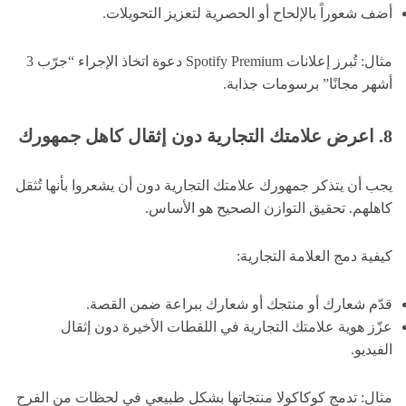
أضف شعوراً بالإلحاح أو الحصرية لتعزيز التحويلات.
مثال: تُبرز إعلانات Spotify Premium دعوة اتخاذ الإجراء “جرّب 3
أشهر مجانًا” برسومات جذابة.
8. اعرض علامتك التجارية دون إثقال كاهل جمهورك
يجب أن يتذكر جمهورك علامتك التجارية دون أن يشعروا بأنها تُثقل
كاهلهم. تحقيق التوازن الصحيح هو الأساس.
كيفية دمج العلامة التجارية:
قدّم شعارك أو منتجك أو شعارك ببراعة ضمن القصة.
عزّز هوية علامتك التجارية في اللقطات الأخيرة دون إثقال
الفيديو.
مثال: تدمج كوكاكولا منتجاتها بشكل طبيعي في لحظات من الفرح