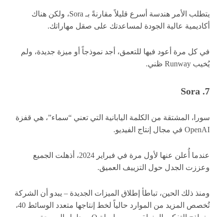
يتطلب الأمر هندسة أسرع قليلاً مقارنةً بـ Sora، ولكن هناك
أكاديمية عالية الجودة لمساعدتك على صقل مهاراتك.
في كل مرة أعود فيها للتعمق، أجد نموذجاً أو ميزة جديدة، ولم
يُخيب Runway ظني.
7. Sora
سورا، المشتقة من الكلمة اليابانية التي تعني “سماء”، هي قفزة
OpenAI في مجال إنتاج الفيديو.
عندما أُعلن عنها لأول مرة في فبراير 2024، أذهلت الجميع
وعززت الجدل حول التزييف العميق.
ومنذ ذلك الحين، تباطأ إطلاق الميزات الجديدة – يبدو أن الشركة
تُخصص المزيد من الموارد حالياً لخط إنتاجها متعدد الوسائط 40،