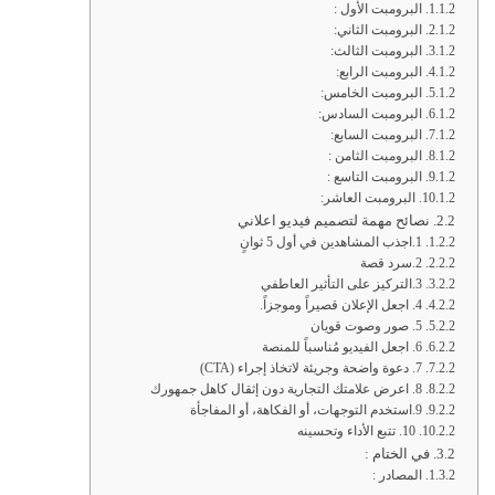
البرومبت الأول :
البرومبت الثاني:
البرومبت الثالث:
البرومبت الرابع:
البرومبت الخامس:
البرومبت السادس:
البرومبت السابع:
البرومبت الثامن :
البرومبت التاسع :
البرومبت العاشر:
نصائح مهمة لتصميم فيديو اعلاني
1.اجذب المشاهدين في أول 5 ثوانٍ
2.سرد قصة
3.التركيز على التأثير العاطفي
4. اجعل الإعلان قصيراً وموجزاً.
5. صور وصوت قويان
6. اجعل الفيديو مُناسباً للمنصة
7. دعوة واضحة وجريئة لاتخاذ إجراء (CTA)
8. اعرض علامتك التجارية دون إثقال كاهل جمهورك
9.استخدم التوجهات، أو الفكاهة، أو المفاجأة
10. تتبع الأداء وتحسينه
في الختام :
المصادر :