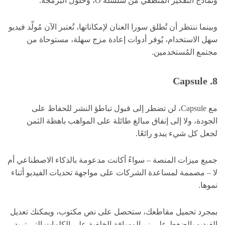
ونماذج التفكير المنطقي من سلسلة O، وحلول البرمجة.
وبينما ننتظر أن تُطلق سورا العنان لإمكاناتها، تُعتبر الآن مُولّد فيديو
سهل الاستخدام، يُوفر أدوات إعادة مزج سهلة، مستوحاة من
مجتمع المُستخدمين.
8. Capsule
مع Capsule، لن تضطر إلى قبول تباطؤ النشر للحفاظ على
الجودة، ولا إلى إنفاق مبالغ طائلة على المواهب باهظة الثمن
لجعل كل شيء يبدو رائعًا.
جميع ميزات المنصة – سواءً أكانت مدعومة بالذكاء الاصطناعي أم
لا – مصممة لمساعدة الشركات على مواجهة تحديات الفيديو أثناء
نموها.
بمجرد تحميل مقاطعك، ستحصل على نص مكتوب، ويمكنك تعديل
الفيديو بالضغط على زر المسافة الخلفية على الكلمات التي تريد