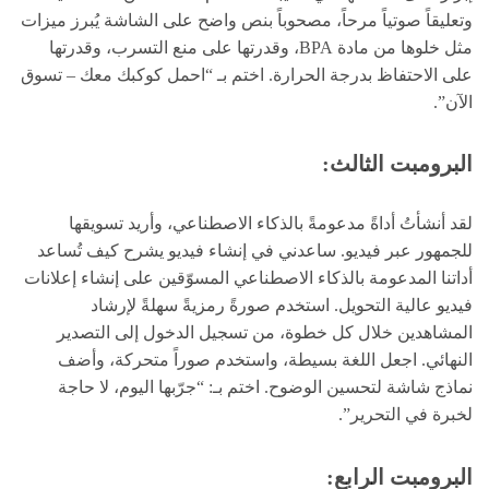
وتعليقاً صوتياً مرحاً، مصحوباً بنص واضح على الشاشة يُبرز ميزات
مثل خلوها من مادة BPA، وقدرتها على منع التسرب، وقدرتها
على الاحتفاظ بدرجة الحرارة. اختم بـ “احمل كوكبك معك – تسوق
الآن”.
البرومبت الثالث:
لقد أنشأتُ أداةً مدعومةً بالذكاء الاصطناعي، وأريد تسويقها
للجمهور عبر فيديو. ساعدني في إنشاء فيديو يشرح كيف تُساعد
أداتنا المدعومة بالذكاء الاصطناعي المسوّقين على إنشاء إعلانات
فيديو عالية التحويل. استخدم صورةً رمزيةً سهلةً لإرشاد
المشاهدين خلال كل خطوة، من تسجيل الدخول إلى التصدير
النهائي. اجعل اللغة بسيطة، واستخدم صوراً متحركة، وأضف
نماذج شاشة لتحسين الوضوح. اختم بـ: “جرّبها اليوم، لا حاجة
لخبرة في التحرير”.
البرومبت الرابع: