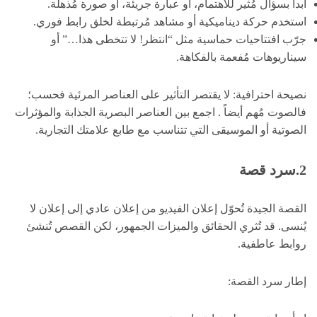
ابدأ بسؤال مُثير للاهتمام، أو عبارة جريئة، أو صورة مُذهلة.
استخدم حركة ديناميكية أو مشاهد مُرتبطة لخلق رابط فوري.
جرّب افتتاحيات حماسية مثل “انتظر! لا تتخطى هذا…” أو
سيناريوهات مُفعمة بالفكاهة.
نصيحة احترافية: لا يقتصر التأثير على العناصر المرئية فحسب؛
فالصوت مُهم أيضاً . اجمع بين العناصر البصرية الجذابة والمؤثرات
الصوتية أو الموسيقى التي تتناسب مع طابع علامتك التجارية.
2.سرد قصة
القصة الجيدة تُحوّل إعلان الفيديو من إعلان عادي إلى إعلان لا
يُنسى. قد تُثري الحقائق والميزات الجمهور، لكن القصص تُنشئ
روابط عاطفية.
إطار سرد القصة: