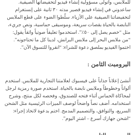
للملابس، وأتولى مسؤولية إنشاء فيديو لتخفيضاتها الصيفية.
ساعدوني في إنشاء فيديو قصير مدته ٣٠ ثانية على إنستغرام
لتخفيضاتنا الصيفية على الأزياء. سلّطوا الضوء على قطع الملابس
النابضة بالحياة بقصات سريعة، وموسيقى حماسية، ونص جريء،
مثل “خصم يصل إلى ٥٠٪”. استخدموا تعليقاً صوتياً واثقاً يقول:
“من ملابس البحر إلى ملابس البرانش، لدينا كل ما تحتاجونه”.
اختموا الفيديو بملصق دعوة للشراء: “انقروا للتسوق الآن”.
البرومبت الثامن :
أنشئ إعلاناً جذاباً على فيسبوك لعلامتنا التجارية للملابس. استخدم
ألواناً وخطوطاً وملابس نابضة بالحياة. استخدم صورة رمزية لرجل
لمحاكاة الحماس أثناء فتحه للصندوق، وفحصه لكل منتج، وشرح
استخدامه. أضف نصاً واضحاً لوصف الميزات الرئيسية مثل الشحن
السريع، والتوافق، والتصميم المدمج. اختم بدعوة لاتخاذ إجراء:
“اشحن جهازك أسرع – اشترِ اليوم”.