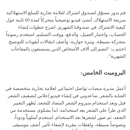
قم بدور مسوّق لصندوق اشتراك لعلامة تجارية للسلع الاستهلاكية
سريعة الاستهلاك. أنشئ فيديو توضيحياً متحركاً لمدة 60 ثانية حول
كيفية الاشتراك في صندوقنا الشهري. اشرح خطوات إنشاء
الحساب، واختيار العميل، والدفع، ووقت التسليم. استخدم رسوماً
متحركة بسيطة، ونبرة حوارية، وأضف انتقالات أيقونات للتوضيح.
اختتم بـ: “انضم إلى آلاف الأشخاص الذين يستمتعون بالمفاجآت
الشهرية”.
البرومبت الخامس:
أعمل مديرة منصات تواصل اجتماعي لعلامة تجارية متخصصة في
العناية بالشعر. ساعدوني في إنشاء فيديو إعلاني لتصفيف الشعر
قبل وبعد استخدام سيروم الشعر المضاد للتجعد، يُظهر التغيير
الذي طرأ على الشعر بعد استخدامه. ابدأ بشكوى مستخدمة من
التجعد، ثم صور لشعرها بعد الاستخدام. استخدم أسلوباًً ودوداً،
ونصوصاً بسيطة، ولقطات مقربة لإضفاء تأثير. أضف موسيقى