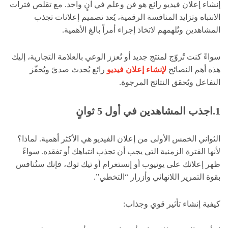
إنشاء إعلان فيديو رائع هو فن وعلم في آنٍ واحد. مع تقلص فترات
الانتباه وتزايد المنافسة الرقمية، يُعد تصميم إعلانات تجذب
المشاهدين وتُلهمهم لاتخاذ إجراء أمراً بالغ الأهمية.
سواءً كنت تُروّج لمنتج جديد أو تُعزز الوعي بالعلامة التجارية، إليك
هذه أهم النصائح
لإنشاء إعلان فيديو
رائع يُحدث صدىً ويُحفّز
التفاعل ويُحقق النتائج المرجوة.
1.اجذب المشاهدين في أول 5 ثوانٍ
الثواني الخمس الأولى من إعلان الفيديو هي الأكثر أهمية. لماذا؟
لأنها الفترة الزمنية التي يجب أن تجذب انتباهك أو تفقده. سواءً
ظهر إعلانك على يوتيوب أو إنستغرام أو تيك توك، فإنك ستُنافس
بقوة التمرير اللانهائي وأزرار “التخطي”.
كيفية إنشاء تأثير قوي وجذاب: