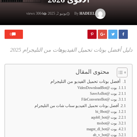
HADEEL
By
يونيو 2, 2025
3064 views
0
دليل أفضل بوتات تحميل الفيديوهات من التليجرام 2025
محتوى المقال
أفضل بوتات تحميل الفيديو من التليجرام
بوت @VideoDownloadBot
بوت @SaveAsBot
بوت @FileConverterBot
أفضل بوتات تحميل الفيديو سناب شات من التليجرام
بوت @bi_0bot
بوت @aqob0_bot
بوت @ttssbot
بوت @magnt_dl_bot
بوت @ab_v_bot