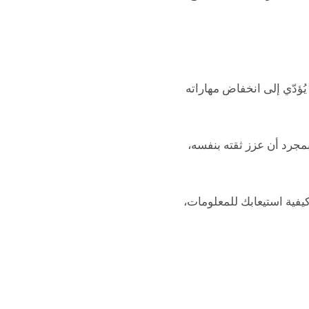
ؤدّي إلى انخفاض مهاراته
بمجرد أن عزز ثقته بنفسه،
يفية استيعابك للمعلومات،