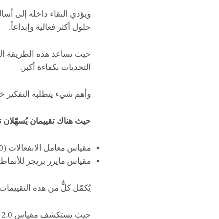
ويؤدي البقاء داخله إلى أسا
حلول أكثر فعالية وإبداعاً.
حيث تساعد هذه الطريقة المب
التحديات بكفاءة أكبر.
وأهم شيء يتطلبه التفكير خا
حيث هناك تقييمان يُسهّلان 
مقياس معامل الانفعالات (EQi – 2.0)، الذي طورته شركة Multi-Health Systems, Inc..
مقياس مايرز بريجز للأنماط (MBTI)
يُكمّل كلٌّ من هذه التقيي