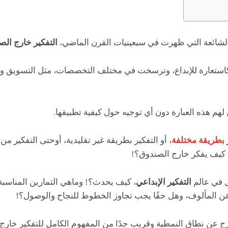
 الشائعة التي ظهرت في سبعينيات القرن الماضي،
التفكير خارج الص
كاستعارة للإبداع، وترسخت في مختلف التخصصات، مثل التسويق وا
ل لهم هذه العبارة دون أي توجيه حول كيفية تطبيقها.
 بطريقة مختلفة
، أو التفكير بطريقة غير تقليدية، أوحتى التفكير من م
ل كيف يفكر خارج الصندوق؟!
 في عالم
التفكير الإبداعي
، كيف يحدث؟! وماهي التمارين المناسبة 
ن المألوف، وهل حقًا يجب تجاوز الخطوط للنجاح والوصول؟!
ارج عن نطاق النمطية وقريب جدًا من المفهوم الكامل للتفكير خارج