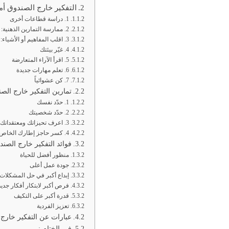
التفكير خارج الصندوق أم
1. دراسة قطاعات أخرى
2. ممارسة التمارين الذهنية:
3. اقلب المفاهيم أو الأشياء:
4. غيّر بيئتك
5. اقرأ الآراء المتعارضة
6. تعلم مهارات جديدة
7. كن عشوائياً
تمارين التفكير خارج الص
1. حدّد نفسك
2. حدّد شخصيتك
3. اعرف تحيزاتك ومعتقداتك
4. كسر حاجز إطارك الخاص
فوائد التفكير خارج الصند
منظور أفضل للحياة
جودة عمل أعلى
إبداع أكبر في حل المشكلات
فرص أكبر لابتكار أفكار جديد
قدرة أكبر على التكيف
تعزيز الفردية
عبارات عن التفكير خارج
في الختام :