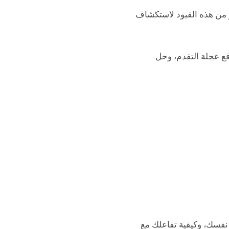
رر من هذه القيود لاستكشاف
فع عجلة التقدم، وحل
 عشرة كفاءة، بينما يُقدّم لك مقياس MBTI رؤىً حول نفسك، وكيفية تفاعلك مع