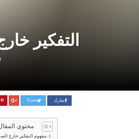
التفكير خارج 
ا
شارك
Tweet
محتوى المقال
مفهوم التفكير خارج الص