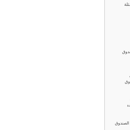
ثلة
ندوق
وق
ة
 الصندوق