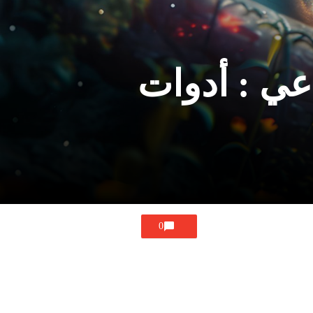
عي : أدوات
0