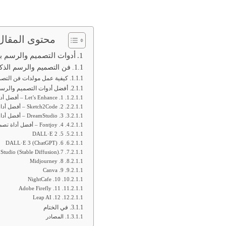
محتوى المقال
أدوات التصميم والرسم با
فن التصميم والرسم الذك
كيفية عمل مولدات فن التصم
أفضل أدوات التصميم والرسم
1. Let’s Enhance – أفضل أداة تصميم رسومي بالذكاء الاصطناعي لتحسين جودة الصور
2. Sketch2Code – أفضل أداة تصميم رسومي تعتمد على الذكاء الاصطناعي لتحويل الرسومات إلى أكواد
3. DreamStudio – أفضل أداة تصميم رسومي بالذكاء الاصطناعي لتوليد صور عالية الجودة
4. Fontjoy – أفضل أداة تصميم رسومي للذكاء الاصطناعي لاختيار الخطوط
DALL·E 2 .5
6. DALL·E 3 (ChatGPT)
7.DreamStudio (Stable Diffusion)
8. Midjourney
9. Canva
10. NightCafe
11. Adobe Firefly
12. Leap AI
في الختام
المصادر