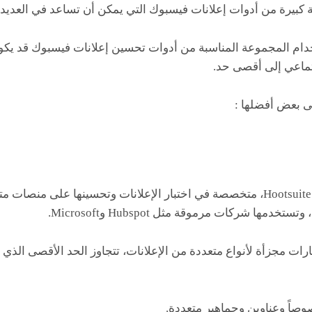
 كبيرة من أدوات إعلانات فيسبوك التي يمكن أن تساعد في العديد 
دام المجموعة المناسبة من أدوات تحسين إعلانات فيسبوك قد يك
جتماعي إلى أقصى حد.
ى بعض أفضلها :
AdEspresso، شركة تابعة لـ Hootsuite، متخصصة في اختبار الإعلانات وتحسينها عل
ا شركات مرموقة مثل Hubspot وMicrosoft.
AdE إجراء اختبارات مجزأة لأنواع متعددة من الإعلانات، تتجاوز الحد الأقصى ال
صوصاً وعناوين وجماهير متعددة.