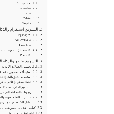
1. AdEspresso
2. Revealbot
3. Canva
4. Zalster
5. Trapica
التسويق أنستقرام والذكا
1. Tagshop AI
2. AdCreative.ai
3. Creatify.ai
4. Canva AI (التصميم السحري)
5. Pencil AI
التسويق متاجر والذكاء 
1. تحسين الحملات الإعلانية تلقائياً
2. استهداف الجمهور بدقة أعلى
3. استخدام التنبؤ بالشراء (Predictive Analytics)
4. إنشاء محتوى إعلاني جاهز خلال ثوانٍ
5. التسعير الذكي (Dynamic Pricing)
6. روبوتات المحادثة التي تزيد المبيعات
7. اختبارات A/B مدعومة بالذكاء الاصطناعي
8. تقليل التكلفة وزيادة الربح
كتابة اعلانات تسويقية با
كتابة اعلانات فيسبوك