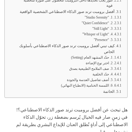
أمور يجب تحديدها داخل البرومبت للحصول على صورة شخصية
قوية
أفضل برومبت ترند صور الذكاء الاصطناعي الشخصية الواقعية
1. “Studio Serenity”
2. “Quiet Confidence”
3. “Still Light”
4. “Whisper of Light”
5. “Presence”
كيف تبني أفضل برومبت ترند صور الذكاء الاصطناعي بأسلوبك
الخاص
1. حدّد المشهد العام (Setting)
2. اختر نوع الإضاءة
3. صف الملامح الطبيعية بصدق
4. حدّد الخلفية
5. أضف تفاصيل العدسة والجودة
6. اللمسة الختامية (الانطباع النهائي)
الخاتمة
هل تبحث عن أفضل برومبت ترند صور الذكاء الاصطناعي؟!
في زمنٍ صار فيه الخيال يُرسم بضغطة زر، تحوّل الذكاء
الاصطناعي إلى أداةٍ تُطلق العنان للإبداع البشري بطريقة لم
نشهدها من قبل.