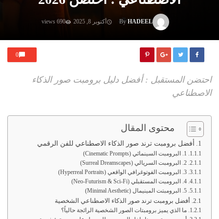
HADEEL
By
أكتوبر 8, 2025
690 views
0
احتضن المستقبل : أفضل دليل برومبت صور الذكاء
الاصطناعي
محتوى المقال
أفضل برومبت ترند صور الذكاء الاصطناعي للفن الرقمي
1. البرومبت السينمائي (Cinematic Prompts)
2. البرومبت السريالي (Surreal Dreamscapes)
3. البرومبت الفوتوغرافي الواقعي (Hyperreal Portraits)
4. البرومبت المستقبلي (Neo-Futurism & Sci-Fi)
5. البرومبتت المينيمال (Minimal Aesthetic)
أفضل برومبت ترند صور الذكاء الاصطناعي الشخصية
ما الذي يميز برومبتات الصور الشخصية الرائجة حالياً؟