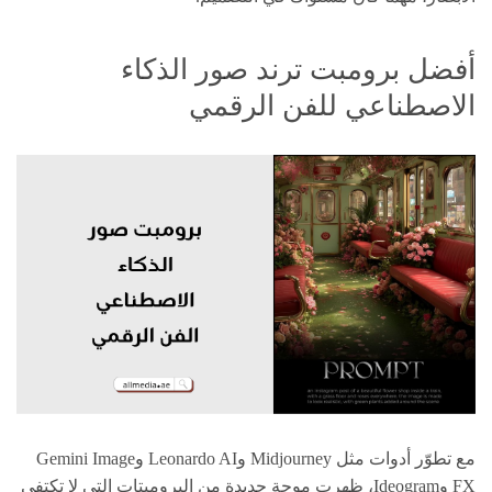
أفضل برومبت ترند صور الذكاء
الاصطناعي للفن الرقمي
مع تطوّر أدوات مثل Midjourney وLeonardo AI وGemini Image
FX وIdeogram، ظهرت موجة جديدة من البرومبتات التي لا تكتفي