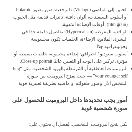
الحنين إلى الماضي (Vintage) / الرجعية: صور بصور Polaroid
أو أسلوب السبعينات، ألوان دافئة، تأثيرات قديمة مثل الحبوب
(film grain)، أوقات الإضاءة الذهبية.
الواقعية المفرطة (Hyperrealism): تفاصيل دقيقة جدًا في
البشرة، الملامح، الإضاءة، الخلفيات تكون محسوسة
وفوتوغرافية جدًا.
أسلوب ستوديو / احترافي: إضاءة محسوبة، خلفيات بسيطة أو
مؤثرة، تركيز على الوجه أو التعبير، غالبًا Close-up portrait.
البرومبتات العاطفية أو المُرتبطة بالهوية الشخصية: مثل “hug
your younger self” — حيث يمزج البرومبت بين صورة
الشخص الآن وصور طفولته أو ماضيه بطريقة تعبيرية قوية.
أمور يجب تحديدها داخل البرومبت للحصول على
صورة شخصية قوية
لكي ينجح البرومبت الشخصي، يُفضل أن يحتوي على: