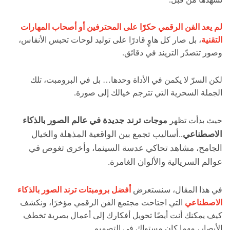
لم يعد الفن الرقمي حكرًا على المحترفين أو أصحاب المهارات
التقنية
، بل صار كل هاوٍ قادرًا على توليد لوحات تحبس الأنفاس،
وصور تتصدّر التريند في دقائق.
لكن السرّ لا يكمن في الأداة وحدها… بل في البرومبت، تلك
الجملة السحرية التي تترجم خيالك إلى صورة.
ترند جديدة في عالم الصور بالذكاء
حيث بدأت تظهر
موجات
الاصطناعي
..
أساليب تجمع بين الواقعية المذهلة والخيال
الجامح، مشاهد تحاكي عدسة السينما، وأخرى تغوص في
عوالم السريالية والألوان الغامرة.
في هذا المقال، سنستعرض
أفضل برومبتات ترند الصور بالذكاء
الاصطناعي
التي اجتاحت مجتمع الفن الرقمي مؤخرًا، ونكشف
كيف يمكنك أنت أيضًا تحويل أفكارك إلى أعمال بصرية تخطف
الأبصار، مهما كان مستواك في التصميم.